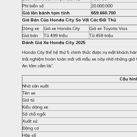
Phí biển số
20.000.000
Giá lăn bánh tạm tính
659.660.700
Giá Bán Của Honda City So Với Các Đối Thủ
Dòng xe
Giá xe Honda City
Giá xe Toyota Vios
Giá bán
Từ 499 triệu
Từ 458 triệu
Đánh Giá Xe Honda City 2025
Honda City thế hệ thứ 5 chính thức được ra mắt khách hàn
trải nghiệm hoàn toàn mới với mẫu xe này nhờ những giá tr
An tâm cầm lái”.
Cấu hìn
Nhà sản xuất
Tên xe
Giá từ
Kiểu dáng xe
Số chỗ ngồi
Xuất xứ
Động cơ
Hộp số