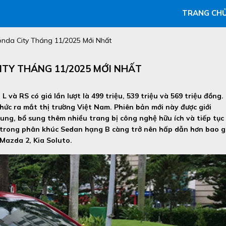
TRANG CH
onda City Tháng 11/2025 Mới Nhất
ITY THÁNG 11/2025 MỚI NHẤT
 và RS có giá lần lượt là 499 triệu, 539 triệu và 569 triệu đồng.
hức ra mắt thị trường Việt Nam. Phiên bản mới này được giới
rung, bổ sung thêm nhiều trang bị công nghệ hữu ích và tiếp tục
ố trong phân khúc Sedan hạng B càng trở nên hấp dẫn hơn bao g
Mazda 2, Kia Soluto.