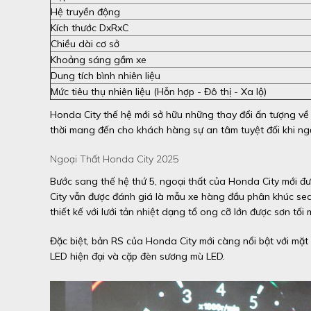
Hệ truyền động
Kích thước DxRxC
Chiều dài cơ sở
Khoảng sáng gầm xe
Dung tích bình nhiên liệu
Mức tiêu thụ nhiên liệu (Hỗn hợp - Đô thị - Xa lộ)
Honda City thế hệ mới sở hữu những thay đổi ấn tượng về 
thời mang đến cho khách hàng sự an tâm tuyệt đối khi ngồi
Ngoại Thất Honda City 2025
Bước sang thế hệ thứ 5, ngoại thất của Honda City mới đư
City vẫn được đánh giá là mẫu xe hàng đầu phân khúc sed
thiết kế với lưới tản nhiệt dạng tổ ong cỡ lớn được sơn t
Đặc biệt, bản RS của Honda City mới càng nổi bật với mặt 
LED hiện đại và cặp đèn sương mù LED.