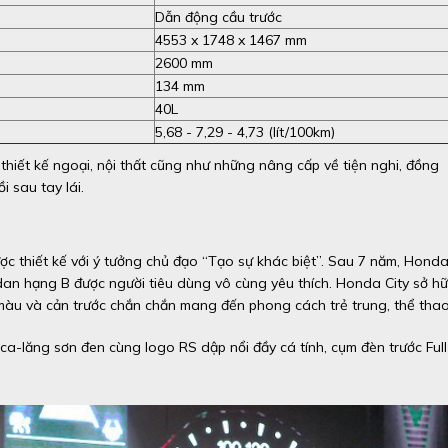
Dẫn động cầu trước
4553 x 1748 x 1467 mm
2600 mm
134 mm
40L
5,68 - 7,29 - 4,73 (lít/100km)
thiết kế ngoại, nội thất cũng như những nâng cấp về tiện nghi, đồng
 sau tay lái.
ợc thiết kế với ý tưởng chủ đạo “Tạo sự khác biệt”. Sau 7 năm, Hond
an hạng B được người tiêu dùng vô cùng yêu thích. Honda City sở h
ối màu và cản trước chắn chắn mang đến phong cách trẻ trung, thể thao
ca-lăng sơn đen cùng logo RS dập nổi đầy cá tính, cụm đèn trước Full