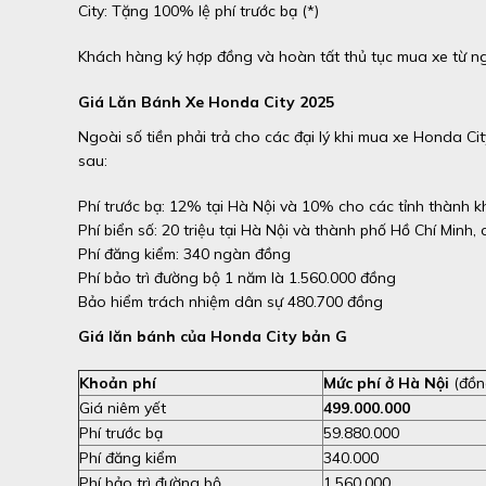
City: Tặng 100% lệ phí trước bạ (*)
Khách hàng ký hợp đồng và hoàn tất thủ tục mua xe từ 
Giá Lăn Bánh Xe Honda City 2025
Ngoài số tiền phải trả cho các đại lý khi mua xe Honda Ci
sau:
Phí trước bạ: 12% tại Hà Nội và 10% cho các tỉnh thành k
Phí biển số: 20 triệu tại Hà Nội và thành phố Hồ Chí Minh, 
Phí đăng kiểm: 340 ngàn đồng
Phí bảo trì đường bộ 1 năm là 1.560.000 đồng
Bảo hiểm trách nhiệm dân sự 480.700 đồng
Giá lăn bánh của Honda City bản G
Khoản phí
Mức phí ở Hà Nội
(đồn
Giá niêm yết
499.000.000
Phí trước bạ
59.880.000
Phí đăng kiểm
340.000
Phí bảo trì đường bộ
1.560.000