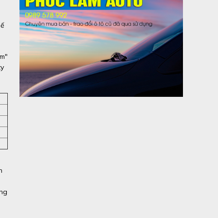
hế
am"
ty
n
áng