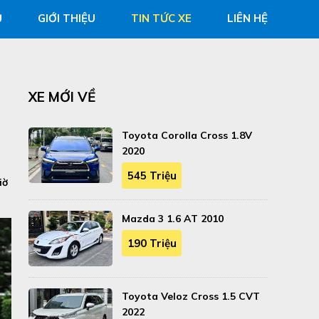
Ủ
GIỚI THIỆU
TIN TỨC XE
LIÊN HỆ
XE MỚI VỀ
Toyota Corolla Cross 1.8V
2020
545 Triệu
iờ
Mazda 3 1.6 AT 2010
190 Triệu
Toyota Veloz Cross 1.5 CVT
2022