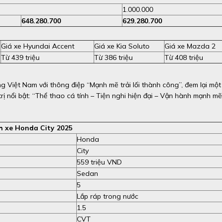
1.000.000
648.280.700
629.280.700
Giá xe Hyundai Accent
Giá xe Kia Soluto
Giá xe Mazda 2
Từ 439 triệu
Từ 386 triệu
Từ 408 triệu
g Việt Nam với thông điệp “Mạnh mẽ trải lối thành công”, đem lại một
ị nổi bật: “Thể thao cá tính – Tiện nghi hiện đại – Vận hành mạnh mẽ
h xe Honda City 2025
Honda
City
559 triệu VND
Sedan
5
Lắp ráp trong nước
1.5
CVT