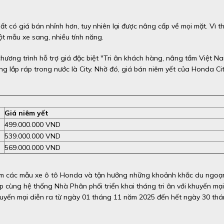
ất có giá bán nhỉnh hơn, tuy nhiên lại được nâng cấp về mọi mặt. Vì t
t mẫu xe sang, nhiều tính năng.
hương trình hỗ trợ giá đặc biệt "Tri ân khách hàng, nâng tầm Việt N
ng lắp ráp trong nước là City. Nhờ đó, giá bán niêm yết của Honda Ci
Giá niêm yết
499.000.000 VND
539.000.000 VND
569.000.000 VND
ệm các mẫu xe ô tô Honda và tận hưởng những khoảnh khắc du ngoạ
 cùng hệ thống Nhà Phân phối triển khai tháng tri ân với khuyến mại
huyến mại diễn ra từ ngày 01 tháng 11 năm 2025 đến hết ngày 30 th