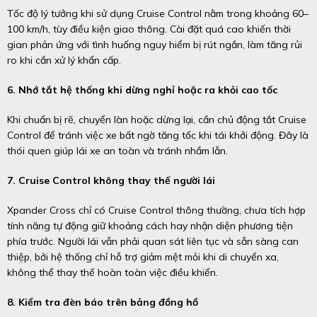
Tốc độ lý tưởng khi sử dụng Cruise Control nằm trong khoảng 60–
100 km/h, tùy điều kiện giao thông. Cài đặt quá cao khiến thời
gian phản ứng với tình huống nguy hiểm bị rút ngắn, làm tăng rủi
ro khi cần xử lý khẩn cấp.
6. Nhớ tắt hệ thống khi dừng nghỉ hoặc ra khỏi cao tốc
Khi chuẩn bị rẽ, chuyển làn hoặc dừng lại, cần chủ động tắt Cruise
Control để tránh việc xe bất ngờ tăng tốc khi tái khởi động. Đây là
thói quen giúp lái xe an toàn và tránh nhầm lẫn.
7. Cruise Control không thay thế người lái
Xpander Cross chỉ có Cruise Control thông thường, chưa tích hợp
tính năng tự động giữ khoảng cách hay nhận diện phương tiện
phía trước. Người lái vẫn phải quan sát liên tục và sẵn sàng can
thiệp, bởi hệ thống chỉ hỗ trợ giảm mệt mỏi khi di chuyển xa,
không thể thay thế hoàn toàn việc điều khiển.
8. Kiểm tra đèn báo trên bảng đồng hồ