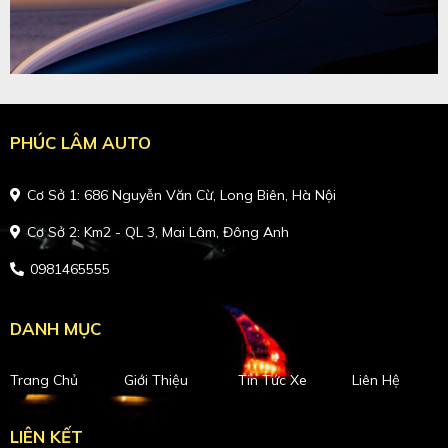
PHÚC LÂM AUTO
Cơ Sở 1: 686 Nguyễn Văn Cừ, Long Biên, Hà Nội
Cơ Sở 2: Km2 - QL 3, Mai Lâm, Đông Anh
0981465555
DANH MỤC
Trang Chủ
Giới Thiệu
Tin Tức Xe
Liên Hệ
LIÊN KẾT